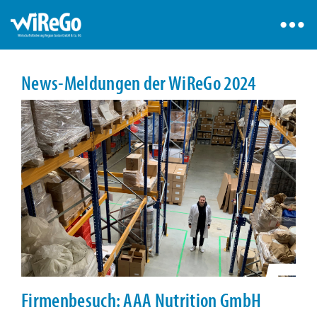
News-Meldungen der WiReGo 2024
Firmenbesuch: AAA Nutrition GmbH