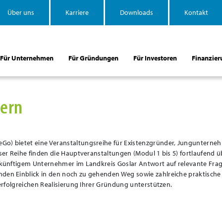
Über uns
Karriere
Downloads
Kontakt
Für Unternehmen
Für Gründungen
Für Investoren
Finanzier
uern
eGo) bietet eine Veranstaltungsreihe für Existenzgründer, Jungunterne
eser Reihe finden die Hauptveranstaltungen (Modul 1 bis 5) fortlaufend ü
 zukünftigem Unternehmer im Landkreis Goslar Antwort auf relevante Fra
nden Einblick in den noch zu gehenden Weg sowie zahlreiche praktische
 erfolgreichen Realisierung Ihrer Gründung unterstützen.