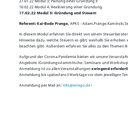
27.01.22 Modul 3: Planung einer Gründung II
10.02.22 Modul 4: Realisierung einer Gründung
17.02.22 Modul 5: Gründung und Steuern
Referent: Kai-Bodo Prange,
APKS - Adam.Prange.Kaminski.Sig
In diesem Modul erfahren Sie direkt von einem Steuerberater 
Hinweise dazu, welche Steuern es gibt, weshalb Sie erhoben
beachten gibt. Außerdem erfahren Sie alles zu den Themen B
Aufgrund der Corona-Pandemie bieten wir unsere Veranstaltu
Angebote (Gründungsstammtische, Seminare und Workshops) fi
Anmeldung ist zu allen Veranstaltungen
zwingend erforderl
Anmeldung bis spätestens3 Werktage vor dem jeweiligen Ter
Anmeldung per Mail an:
info@wirego.de !