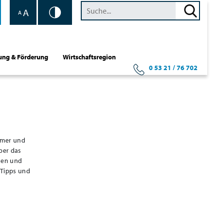
A
A
ung & Förderung
Wirtschaftsregion
0 53 21 / 76 702
hmer und
ber das
gen und
 Tipps und