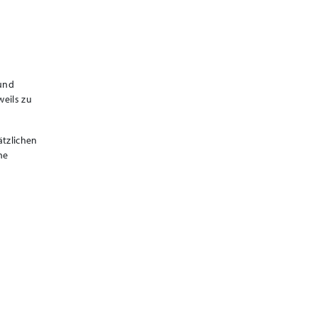
 und
eils zu
ätzlichen
ne