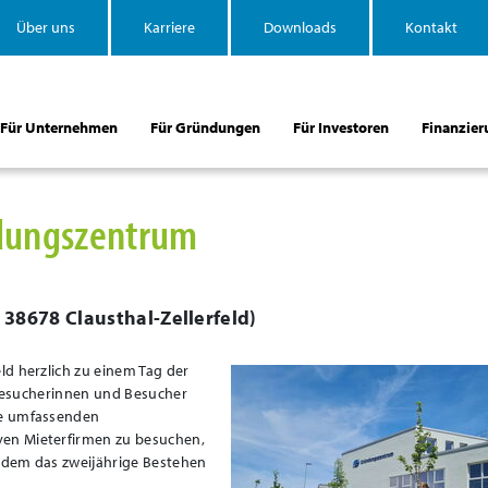
Über uns
Karriere
Downloads
Kontakt
Für Unternehmen
Für Gründungen
Für Investoren
Finanzier
ndungszentrum
, 38678 Clausthal-Zellerfeld
)
d herzlich zu einem Tag der
e Besucherinnen und Besucher
ie umfassenden
en Mieterfirmen zu besuchen,
zudem das zweijährige Bestehen