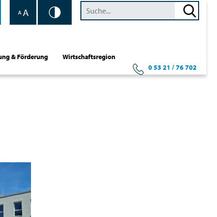
A
A
ung & Förderung
Wirtschaftsregion
0 53 21 / 76 702