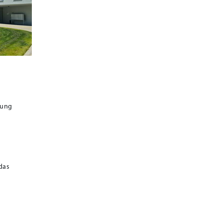
rung
das