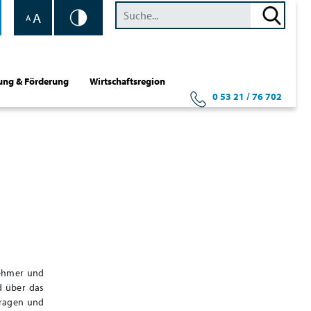
A
A
ung & Förderung
Wirtschaftsregion
0 53 21 / 76 702
nehmer und
d über das
Fragen und