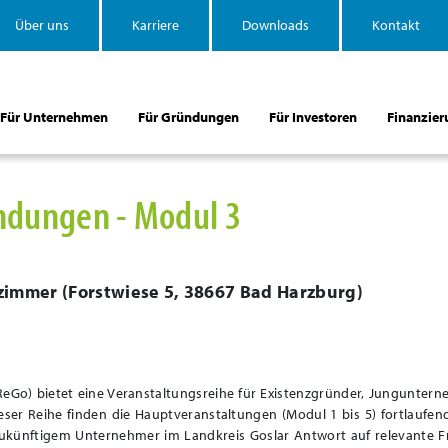
Über uns
Karriere
Downloads
Kontakt
Für Unternehmen
Für Gründungen
Für Investoren
Finanzier
ündungen - Modul 3
rzimmer
(
Forstwiese 5, 38667 Bad Harzburg
)
eGo) bietet eine Veranstaltungsreihe für Existenzgründer, Jungunter
ieser Reihe finden die Hauptveranstaltungen (Modul 1 bis 5) fortlaufen
s zukünftigem Unternehmer im Landkreis Goslar Antwort auf relevante 