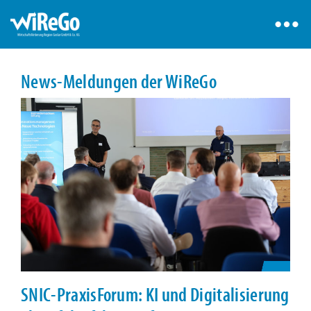
News-Meldungen der WiReGo
SNIC-PraxisForum: KI und Digitalisierung