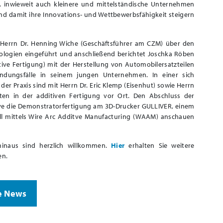
t, inwieweit auch kleinere und mittelständische Unternehmen
nd damit ihre Innovations- und Wettbewerbsfähigkeit steigern
 Herrn Dr. Henning Wiche (Geschäftsführer am CZM) über den
ologien eingeführt und anschließend berichtet Joschka Röben
ive Fertigung) mit der Herstellung von Automobilersatzteilen
dungsfälle in seinem jungen Unternehmen. In einer sich
r Praxis sind mit Herrn Dr. Eric Klemp (Eisenhut) sowie Herrn
rten in der additiven Fertigung vor Ort. Den Abschluss der
Live die Demonstratorfertigung am 3D-Drucker GULLIVER, einem
ll mittels Wire Arc Additve Manufacturing (WAAM) anschauen
hinaus sind herzlich willkommen.
Hier
erhalten Sie weitere
en.
e News