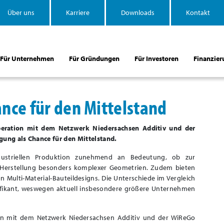
Über uns
Karriere
Downloads
Kontakt
Für Unternehmen
Für Gründungen
Für Investoren
Finanzier
ance für den Mittelstand
eration mit dem Netzwerk Niedersachsen Additiv und der
ung als Chance für den Mittelstand.
ndustriellen Produktion zunehmend an Bedeutung, ob zur
r Herstellung besonders komplexer Geometrien. Zudem bieten
on Multi-Material-Bauteildesigns. Die Unterschiede im Vergleich
nifikant, weswegen aktuell insbesondere größere Unternehmen
on mit dem Netzwerk Niedersachsen Additiv und der WiReGo