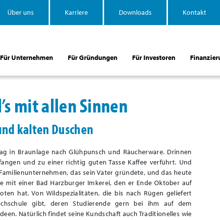
Über uns
Karriere
Downloads
Kontakt
Für Unternehmen
Für Gründungen
Für Investoren
Finanzier
’s mit allen Sinnen
und kalten Duschen
Tag in Braunlage nach Glühpunsch und Räucherware. Drinnen
ngen und zu einer richtig guten Tasse Kaffee verführt. Und
m Familienunternehmen, das sein Vater gründete, und das heute
ee mit einer Bad Harzburger Imkerei, den er Ende Oktober auf
en hat. Von Wildspezialitäten, die bis nach Rügen geliefert
chschule gibt, deren Studierende gern bei ihm auf dem
en. Natürlich findet seine Kundschaft auch Traditionelles wie