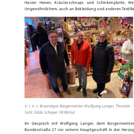
Harzer Hexen, Kräuterschnaps und Schinkenplatte. We
Ungewöhnlichem, auch an Bekleidung und anderen Textili
V. l. n. r.: Braunlages Bürgermeister Wolfgang Langer, Thorsten
Sühl, Edda Schaper (WiReGo)
Im Gespräch mit Wolfgang Langer, dem Bürgermeiste
Bundesstraße 27 vor seinem Hauptgeschäft in der Herzog-