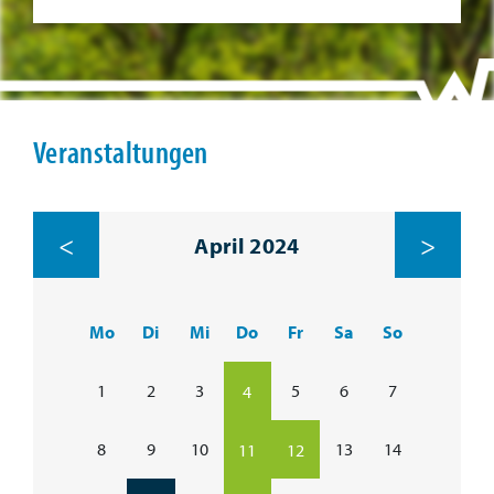
Veranstaltungen
<
>
April 2024
Mo
Di
Mi
Do
Fr
Sa
So
1
2
3
5
6
7
4
8
9
10
13
14
11
12