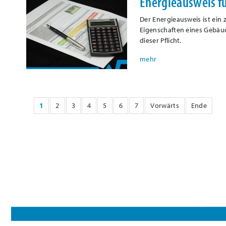
Energieausweis f
Der Energieausweis ist ein
Eigenschaften eines Gebäu
dieser Pflicht.
1
2
3
4
5
6
7
Vorwärts
Ende