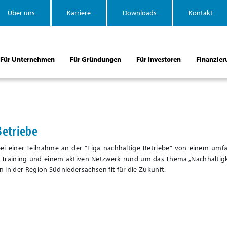
Über uns
Karriere
Downloads
Kontakt
Für Unternehmen
Für Gründungen
Für Investoren
Finanzier
Betriebe
ei einer Teilnahme an der "Liga nachhaltige Betriebe" von einem umf
 Training und einem aktiven Netzwerk rund um das Thema „Nachhaltigk
in der Region Südniedersachsen fit für die Zukunft.