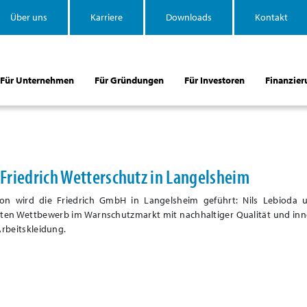
Über uns
Karriere
Downloads
Kontakt
Für Unternehmen
Für Gründungen
Für Investoren
Finanzier
- Friedrich Wetterschutz in Langelsheim
tion wird die Friedrich GmbH in Langelsheim geführt: Nils Lebioda 
ten Wettbewerb im Warnschutzmarkt mit nachhaltiger Qualität und inn
Arbeitskleidung.