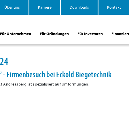
Über uns
Karriere
Downloads
Kontakt
Für Unternehmen
Für Gründungen
Für Investoren
Finanzier
024
!“ - Firmenbesuch bei Eckold Biegetechnik
kt Andreasberg ist spezialisiert auf Umformungen.